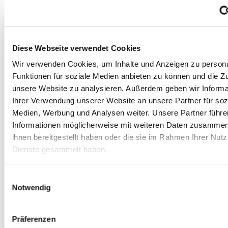
Details zeigen
Holzfenster
Cookies zulassen
Rollladensysteme
Auswahl erlauben
Haustüren
Innentüren
Nur notwendige Cookies
Treppen
Innenausbau
Sonnenschutz & Markisen
ZU UNSEREN LEISTUNGEN